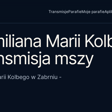
Transmisje
Parafie
Moje parafie
Apli
iliana Marii Ko
ansmisja mszy
rii Kolbego w Zabrniu -