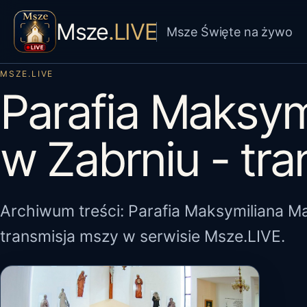
Msze
.LIVE
Msze Święte na żywo
MSZE.LIVE
Parafia Maksym
w Zabrniu - tr
Archiwum treści: Parafia Maksymiliana Ma
transmisja mszy w serwisie Msze.LIVE.