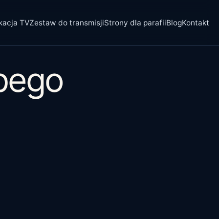
kacja TV
Zestaw do transmisji
Strony dla parafii
Blog
Kontakt
lbego