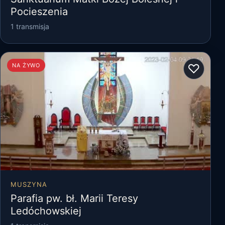
Pocieszenia
1 transmisja
♡
NA ŻYWO
MUSZYNA
Parafia pw. bł. Marii Teresy
Ledóchowskiej