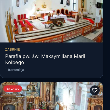
ZABRNIE
Parafia pw. św. Maksymiliana Marii
Kolbego
1 transmisja
♡
NA ŻYWO