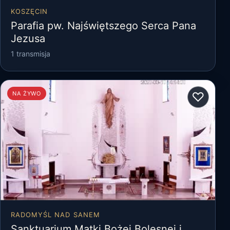
KOSZĘCIN
Parafia pw. Najświętszego Serca Pana
Jezusa
1 transmisja
♡
NA ŻYWO
RADOMYŚL NAD SANEM
Sanktuarium Matki Bożej Bolesnej i