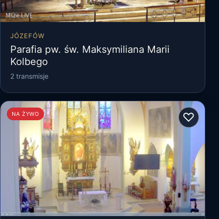
JÓZEFÓW
Parafia pw. św. Maksymiliana Marii
Kolbego
2 transmisje
♡
NA ŻYWO