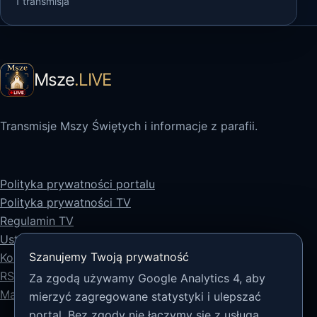
1 transmisja
Msze
.LIVE
Transmisje Mszy Świętych i informacje z parafii.
Polityka prywatności portalu
Polityka prywatności TV
Regulamin TV
Ustawienia prywatności
Szanujemy Twoją prywatność
Kontakt
RSS
Za zgodą używamy Google Analytics 4, aby
Mapa strony
mierzyć zagregowane statystyki i ulepszać
portal. Bez zgody nie łączymy się z usługą