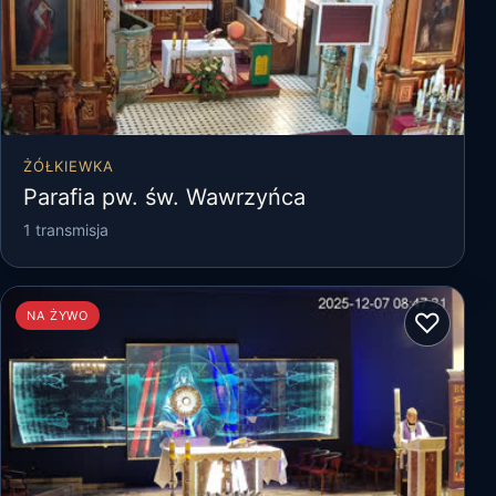
ŻÓŁKIEWKA
Parafia pw. św. Wawrzyńca
1 transmisja
♡
NA ŻYWO