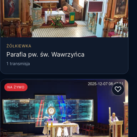
ŻÓŁKIEWKA
Parafia pw. św. Wawrzyńca
1 transmisja
♡
NA ŻYWO