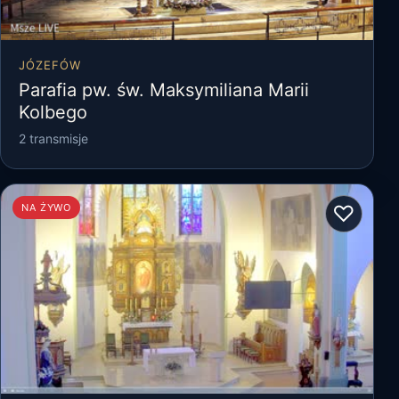
JÓZEFÓW
Parafia pw. św. Maksymiliana Marii
Kolbego
2 transmisje
♡
NA ŻYWO