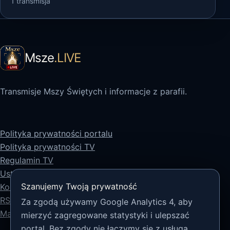
1 transmisja
Msze
.LIVE
Transmisje Mszy Świętych i informacje z parafii.
Polityka prywatności portalu
Polityka prywatności TV
Regulamin TV
Ustawienia prywatności
Szanujemy Twoją prywatność
Kontakt
RSS
Za zgodą używamy Google Analytics 4, aby
Mapa strony
mierzyć zagregowane statystyki i ulepszać
portal. Bez zgody nie łączymy się z usługą