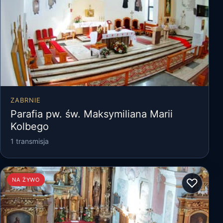
ZABRNIE
Parafia pw. św. Maksymiliana Marii
Kolbego
1 transmisja
♡
NA ŻYWO