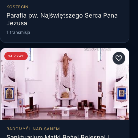
KOSZĘCIN
Parafia pw. Najświętszego Serca Pana
Jezusa
1 transmisja
♡
NA ŻYWO
RADOMYŚL NAD SANEM
Sanktuarium Matki Bożej Bolesnej i