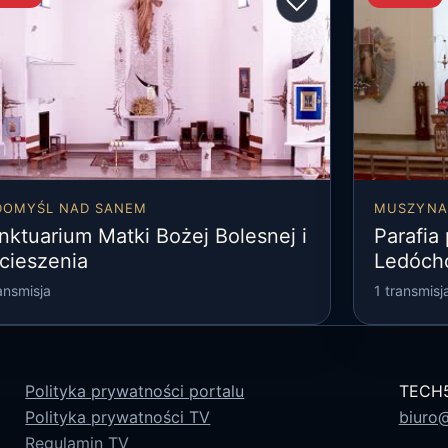
♡
DOMYŚL NAD SANEM
MUSZYNA
nktuarium Matki Bożej Bolesnej i
Parafia 
cieszenia
Ledóch
ansmisja
1 transmisj
Polityka prywatności portalu
TECH5 
Polityka prywatności TV
biuro@
Regulamin TV