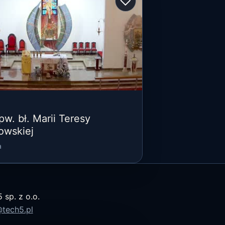
♡
pw. bł. Marii Teresy
owskiej
a
sp. z o.o.
tech5.pl