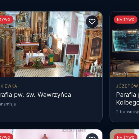
♡
 ŻYWO
NA ŻYWO
ŁKIEWKA
JÓZEFÓW
rafia pw. św. Wawrzyńca
Parafia
Kolbeg
ansmisja
2 transmisj
 ŻYWO
NA ŻYWO