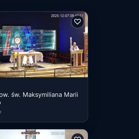
♡
 pw. św. Maksymiliana Marii
o
e