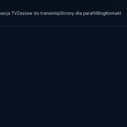
kacja TV
Zestaw do transmisji
Strony dla parafii
Blog
Kontakt