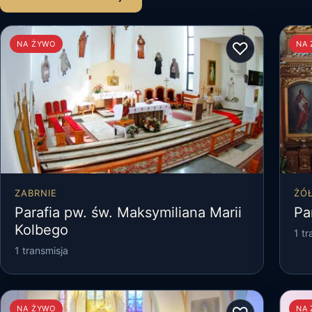
♡
NA ŻYWO
NA
ZABRNIE
ŻÓ
Parafia pw. św. Maksymiliana Marii
Pa
Kolbego
1 tr
1 transmisja
NA ŻYWO
NA