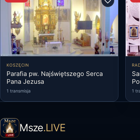
♡
KOSZĘCIN
RA
Parafia pw. Najświętszego Serca
Sa
Pana Jezusa
Po
1 transmisja
1 tr
Msze
.LIVE