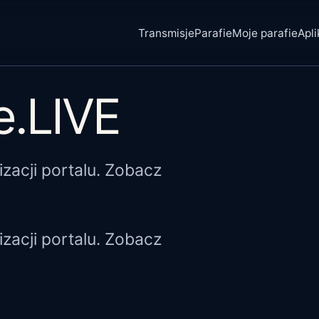
Transmisje
Parafie
Moje parafie
Apli
.LIVE
zacji portalu. Zobacz
zacji portalu. Zobacz