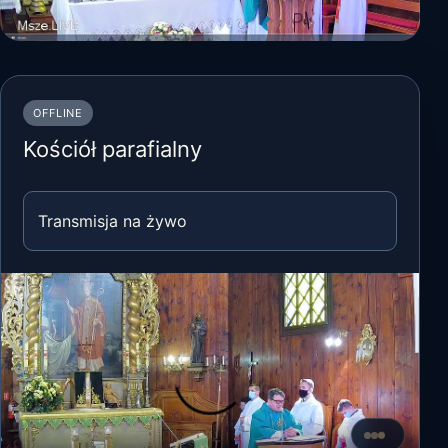
OFFLINE
Kościół parafialny
Transmisja na żywo
Ponawiamy po
Wznawianie