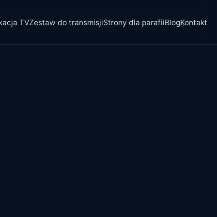
kacja TV
Zestaw do transmisji
Strony dla parafii
Blog
Kontakt