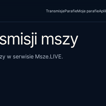
Transmisje
Parafie
Moje parafie
Apli
smisji mszy
zy w serwisie Msze.LIVE.