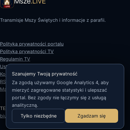
Msze
.LIVE
Transmisje Mszy Świętych i informacje z parafii.
Polityka prywatności portalu
Polityka prywatności TV
Regulamin TV
Ustawienia prywatności
Szanujemy Twoją prywatność
Kontakt
RSS
Za zgodą używamy Google Analytics 4, aby
Mapa strony
mierzyć zagregowane statystyki i ulepszać
portal. Bez zgody nie łączymy się z usługą
analityczną.
TECH5 sp. z o.o.
biuro@tech5.pl
Tylko niezbędne
Zgadzam się