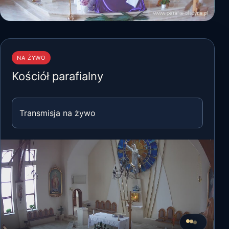
NA ŻYWO
Kościół parafialny
Transmisja na żywo
Ponawiamy po
Wznawianie