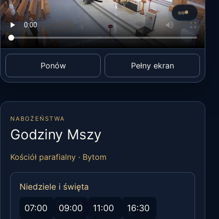
Ponawiamy po
Wznawianie
Ponów
Pełny ekran
NABOŻEŃSTWA
Godziny Mszy
Kościół parafialny · Bytom
Niedziele i święta
07:00
09:00
11:00
16:30